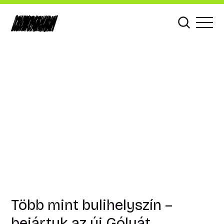
Több mint bulihelyszín –
bejártuk az új Gólyát