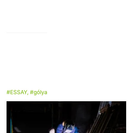
ESSAY
,
gólya