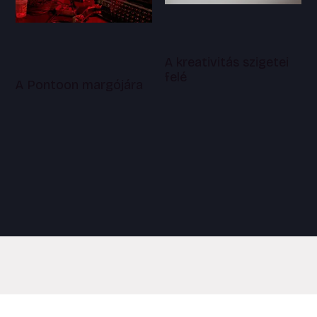
A kreativitás szigetei
felé
A Pontoon margójára