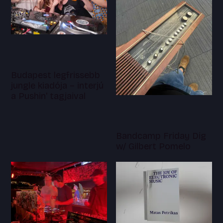
Budapest legfrissebb
jungle kiadója – interjú
a Pushin' tagjaival
Bandcamp Friday Dig
w/ Gilbert Pomelo