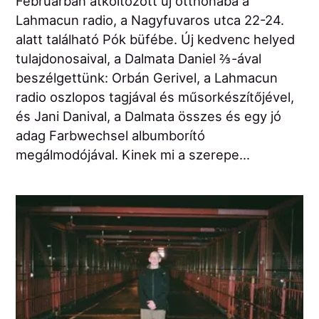
Februárban átköltözött új otthonába a
Lahmacun radio, a Nagyfuvaros utca 22-24.
alatt található Pók büfébe. Új kedvenc helyed
tulajdonosaival, a Dalmata Daniel ⅔-ával
beszélgettünk: Orbán Gerivel, a Lahmacun
radio oszlopos tagjával és műsorkészítőjével,
és Jani Danival, a Dalmata összes és egy jó
adag Farbwechsel albumborító
megálmodójával. Kinek mi a szerepe...