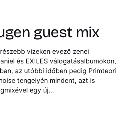
ugen guest mix
részebb vizeken evező zenei
Daniel és EXILES válogatásalbumokon,
bban, az utóbbi időben pedig Primteori
 noise tengelyén mindent, azt is
mixével egy új...