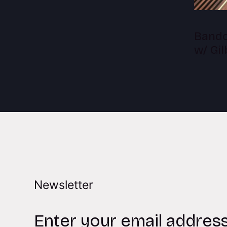
Bandc
w/ Gi
Newsletter