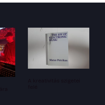
A kreativitás szigetei
felé
ára