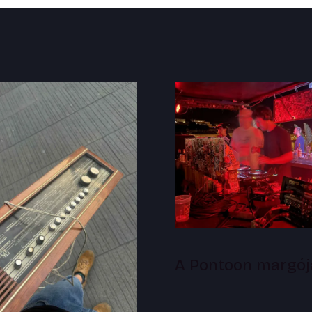
A Pontoon margój