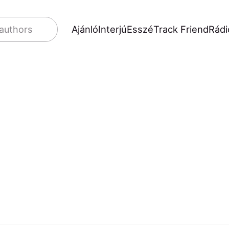
Ajánló
Interjú
Esszé
Track Friend
Rádi
 authors