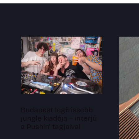
Budapest legfrissebb
jungle kiadója – interjú
a Pushin' tagjaival