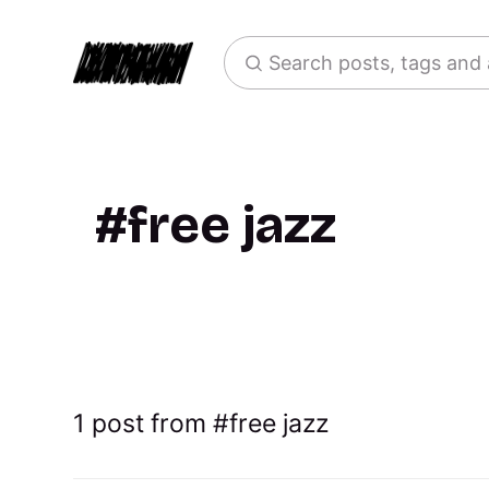
Search posts, tags and
free jazz
1 post from
free jazz