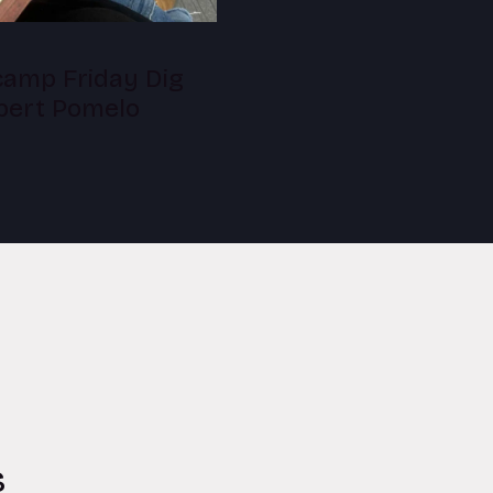
amp Friday Dig
lbert Pomelo