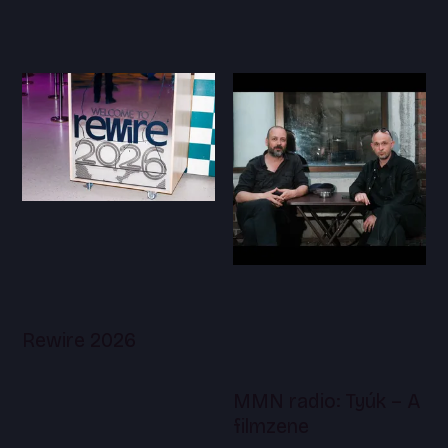
Rewire 2026
MMN radio: Tyúk – A
filmzene