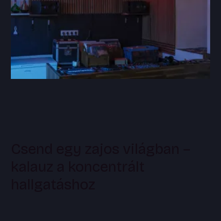
Csend egy zajos világban –
kalauz a koncentrált
hallgatáshoz