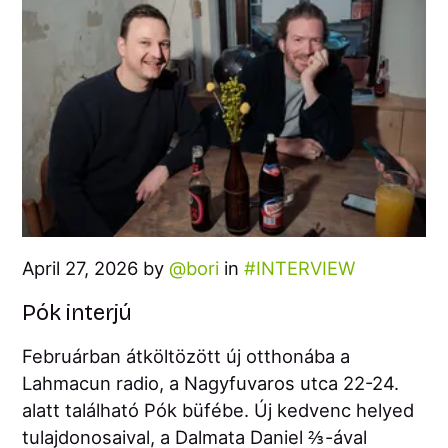
April 27, 2026 by
bori
in
INTERVIEW
Pók interjú
Februárban átköltözött új otthonába a
Lahmacun radio, a Nagyfuvaros utca 22-24.
alatt található Pók büfébe. Új kedvenc helyed
tulajdonosaival, a Dalmata Daniel ⅔-ával