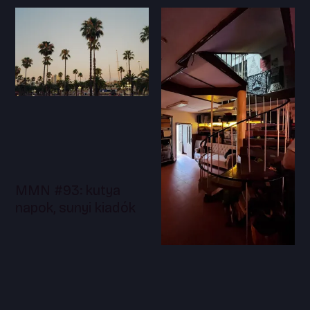
MMN #93: kutya
napok, sunyi kiadók