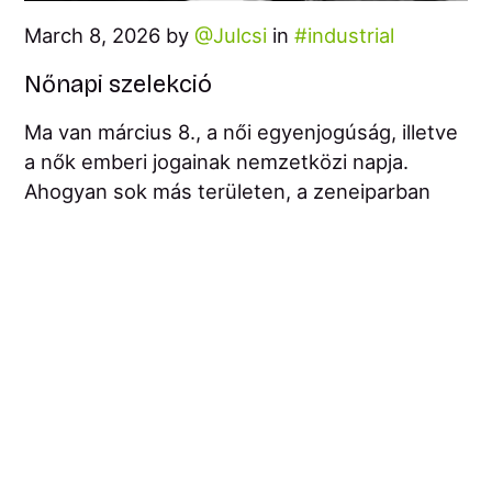
March 8, 2026 by
Julcsi
in
industrial
Nőnapi szelekció
Ma van március 8., a női egyenjogúság, illetve
a nők emberi jogainak nemzetközi napja.
Ahogyan sok más területen, a zeneiparban
sem egyenlőek a nemek közötti arányok,
szóval a mai napon kifejezetten teret adva a
női előadóknak az elektronikus zenei
színtérről, készítettem egy nagyon szubjektív
listát azokkal a számokkal, amik az...